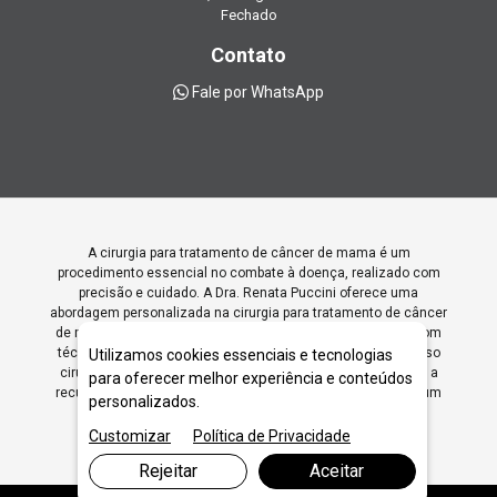
Fechado
Contato
Fale por WhatsApp
A cirurgia para tratamento de câncer de mama é um
procedimento essencial no combate à doença, realizado com
precisão e cuidado. A Dra. Renata Puccini oferece uma
abordagem personalizada na cirurgia para tratamento de câncer
de mama, priorizando a saúde e o bem-estar da paciente. Com
técnica especializada, a Dra. Renata orienta sobre o processo
Utilizamos cookies essenciais e tecnologias
cirúrgico e o acompanhamento pós-operatório, promovendo a
para oferecer melhor experiência e conteúdos
recuperação e o apoio emocional necessário, sempre com um
personalizados.
atendimento humanizado e acolhedor.
Customizar
Política de Privacidade
Rejeitar
Aceitar