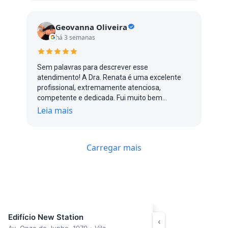
Geovanna Oliveira
há 3 semanas
Sem palavras para descrever esse
atendimento! A Dra. Renata é uma excelente
profissional, extremamente atenciosa,
competente e dedicada. Fui muito bem
atendida do início ao fim, com um cuidado e
Leia mais
uma atenção impecáveis. Com certeza, uma
profissional que transmite confiança e faz toda
a diferença. Recomendo de olhos fechados!
Carregar mais
Edifício New Station
‹
Av. Onze de Junho, 1070 - Vila