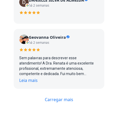
há 2 semanas
Geovanna Oliveira
há 2 semanas
Sem palavras para descrever esse
atendimento! A Dra. Renata é uma excelente
profissional, extremamente atenciosa,
competente e dedicada. Fui muito bem
atendida do início ao fim, com um cuidado e
Leia mais
uma atenção impecáveis. Com certeza, uma
profissional que transmite confiança e faz toda
a diferença. Recomendo de olhos fechados!
Carregar mais