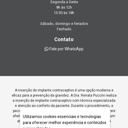
Segunda a Sexta
8h às 12h
13:30 às 18h
Sábado, domingo e feriados
Fechado
Contato
Fale por WhatsApp
A inserção de implante contraceptivo é uma opção moderna e
eficaz para a prevenção da gravidez. A Dra. Renata Puccini realiza
a inserção de implante contraceptivo com técnica especializada
e atenção ao conforto da paciente. Durante o procedimento, a
paciente é orientada sobre os cuidados necessários e possíveis
efeitos. Com abordagem humanizada, a Dra. Renata oferece um
Utilizamos cookies essenciais e tecnologias
atendimento seguro, garantindo a autonomia da mulher na
para oferecer melhor experiência e conteúdos
escolha do método contraceptivo ideal para sua saúde