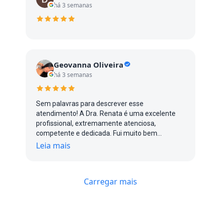
há 3 semanas
Geovanna Oliveira
há 3 semanas
Sem palavras para descrever esse
atendimento! A Dra. Renata é uma excelente
profissional, extremamente atenciosa,
competente e dedicada. Fui muito bem
atendida do início ao fim, com um cuidado e
Leia mais
uma atenção impecáveis. Com certeza, uma
profissional que transmite confiança e faz toda
a diferença. Recomendo de olhos fechados!
Carregar mais