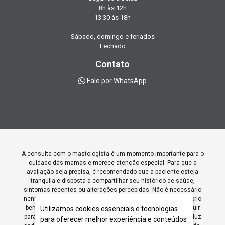
8h às 12h
13:30 às 18h
Sábado, domingo e feriados
Fechado
Contato
Fale por WhatsApp
A consulta com o mastologista é um momento importante para o
cuidado das mamas e merece atenção especial. Para que a
avaliação seja precisa, é recomendado que a paciente esteja
tranquila e disposta a compartilhar seu histórico de saúde,
sintomas recentes ou alterações percebidas. Não é necessário
nenhum preparo estético, apenas o compromisso com o próprio
bem-estar. Levar exames anteriores, se houver, pode contribuir
Utilizamos cookies essenciais e tecnologias
para uma análise mais completa. A Dra. Renata Puccini conduz
para oferecer melhor experiência e conteúdos