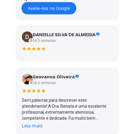
Avalie-nos no Google
DANIELLE SILVA DE ALMEIDA
há 3 semanas
Geovanna Oliveira
há 3 semanas
Sem palavras para descrever esse
atendimento! A Dra. Renata é uma excelente
profissional, extremamente atenciosa,
competente e dedicada. Fui muito bem
atendida do início ao fim, com um cuidado e
Leia mais
uma atenção impecáveis. Com certeza, uma