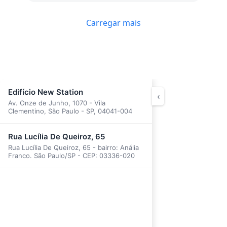
profissional que transmite confiança e faz toda
a diferença. Recomendo de olhos fechados!
Carregar mais
Edifício New Station
‹
Av. Onze de Junho, 1070 - Vila
Clementino, São Paulo - SP, 04041-004
Rua Lucília De Queiroz, 65
Rua Lucília De Queiroz, 65 - bairro: Anália
Franco. São Paulo/SP - CEP: 03336-020