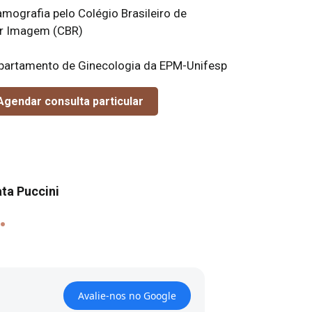
amografia pelo Colégio Brasileiro de
or Imagem (CBR)
partamento de Ginecologia da EPM-Unifesp
gendar consulta particular
ta Puccini
.
Avalie-nos no Google