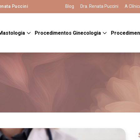
enata Puccini
Blog
Dra. Renata Puccini
A Clínic
Mastologia
Procedimentos Ginecologia
Procedimen