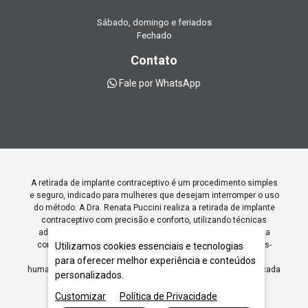
Sábado, domingo e feriados
Fechado
Contato
Fale por WhatsApp
A retirada de implante contraceptivo é um procedimento simples
e seguro, indicado para mulheres que desejam interromper o uso
do método. A Dra. Renata Puccini realiza a retirada de implante
contraceptivo com precisão e conforto, utilizando técnicas
adequadas para garantir a segurança da paciente. Durante a
consulta, são fornecidas orientações sobre os cuidados pós-
Utilizamos cookies essenciais e tecnologias
procedimento. A Dra. Renata oferece um atendimento
para oferecer melhor experiência e conteúdos
humanizado, promovendo o bem-estar físico e emocional de cada
personalizados.
paciente.
Customizar
Política de Privacidade