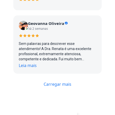
Geovanna Oliveira
há 2 semanas
Sem palavras para descrever esse
atendimento! A Dra. Renata é uma excelente
profissional, extremamente atenciosa,
competente e dedicada. Fui muito bem
atendida do início ao fim, com um cuidado e
Leia mais
uma atenção impecáveis. Com certeza, uma
profissional que transmite confiança e faz toda
a diferença. Recomendo de olhos fechados!
Carregar mais