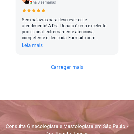
há 3 semanas
Sem palavras para descrever esse
atendimento! A Dra. Renata é uma excelente
profissional, extremamente atenciosa,
competente e dedicada. Fui muito bem
atendida do início ao fim, com um cuidado e
Leia mais
uma atenção impecáveis. Com certeza, uma
profissional que transmite confiança e faz toda
a diferença. Recomendo de olhos fechados!
Carregar mais
Consulta Ginecologista e Mastologista em São Paulo -
Dra. Renata Puccini