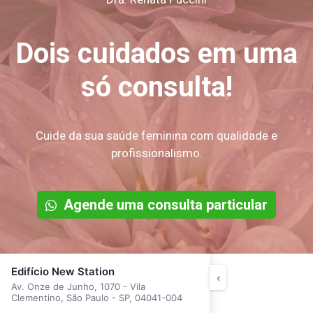
Dois cuidados em uma
só consulta!
Cuide da sua saúde feminina com qualidade e
profissionalismo.
Agende uma consulta particular
Edifício New Station
‹
Av. Onze de Junho, 1070 - Vila
Clementino, São Paulo - SP, 04041-004