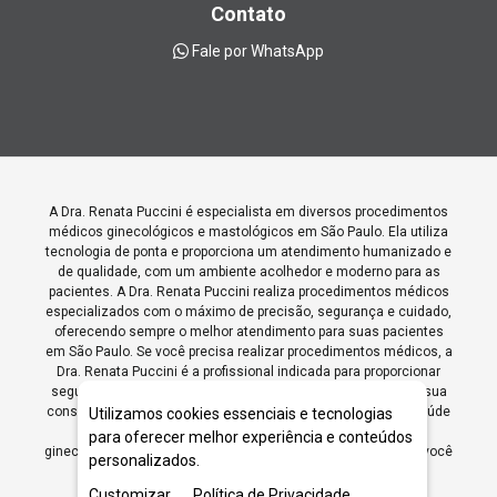
Contato
Fale por WhatsApp
A Dra. Renata Puccini é especialista em diversos procedimentos
médicos ginecológicos e mastológicos em São Paulo. Ela utiliza
tecnologia de ponta e proporciona um atendimento humanizado e
de qualidade, com um ambiente acolhedor e moderno para as
pacientes. A Dra. Renata Puccini realiza procedimentos médicos
especializados com o máximo de precisão, segurança e cuidado,
oferecendo sempre o melhor atendimento para suas pacientes
em São Paulo. Se você precisa realizar procedimentos médicos, a
Dra. Renata Puccini é a profissional indicada para proporcionar
segurança, tecnologia e qualidade no atendimento. Agende sua
consulta para realizar procedimentos médicos focados na saúde
Utilizamos cookies essenciais e tecnologias
da mulher com a Dra. Renata Puccini, especialista em
para oferecer melhor experiência e conteúdos
ginecologia e mastologia, com a confiança e excelência que você
personalizados.
merece.
Customizar
Política de Privacidade