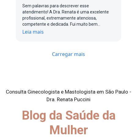
Sem palavras para descrever esse
atendimento! A Dra. Renata é uma excelente
profissional, extremamente atenciosa,
competente e dedicada. Fui muito bem
atendida do início ao fim, com um cuidado e
Leia mais
uma atenção impecáveis. Com certeza, uma
profissional que transmite confiança e faz toda
a diferença. Recomendo de olhos fechados!
Carregar mais
Consulta Ginecologista e Mastologista em São Paulo -
Dra. Renata Puccini
Blog da Saúde da
Mulher