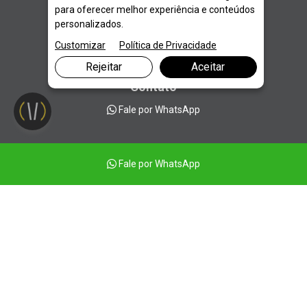
para oferecer melhor experiência e conteúdos
8h às 12h
13:30 às 18h
personalizados.
Customizar
Política de Privacidade
Sábado, domingo e feriados
Fechado
Rejeitar
Aceitar
Contato
Fale por WhatsApp
Fale por WhatsApp
Se você está em São Paulo e busca uma consulta completa para
cuidar da sua saúde feminina, conheça o atendimento da Dra.
Renata Puccini, especialista em ginecologia e mastologia. Em
uma única consulta, você recebe dois cuidados essenciais:
avaliação ginecológica e mastológica, com foco na prevenção,
diagnóstico e bem-estar da mulher. A Dra. Renata Puccini oferece
atendimento humanizado, com escuta ativa e abordagem
personalizada para cada fase da vida feminina. Seja para exames